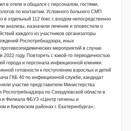
ил в отеле и общался с персоналом, гостями,
ологов по контактам. Условного больного СМП
о в отдельный 112 бокс с входом непосредственно
ли анализы, назначили лечение и оповестили о
йствий каждого из участников организаторы
еждений Роспотребнадзора, иных
 противоэпидемических мероприятий в случае
 2022 году. Повторять с какой-то периодичностью
ей города и персонала инфекционной клиники.
янной готовности к поступлению взрослых и детей
рача ГКБ 40 по инфекционной службе, кандидат
иняли участие представители Министерства
я Роспотребнадзора по Свердловской области в
га и Филиала ФБУЗ «Центр гигиены и
м и Кировском районах г. Екатеринбурга»;