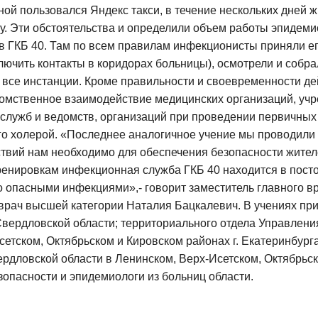
ой пользовался Яндекс такси, в течение нескольких дней ж
у. Эти обстоятельства и определили объем работы эпидеми
в ГКБ 40. Там по всем правилам инфекционисты приняли ег
лючить контакты в коридорах больницы), осмотрели и собра
 все инстанции. Кроме правильности и своевременности де
мственное взаимодействие медицинских организаций, учр
служб и ведомств, организаций при проведении первичных
о холерой. «Последнее аналогичное учение мы проводили в
ствий нам необходимо для обеспечения безопасности жител
ренировкам инфекционная служба ГКБ 40 находится в посто
о опасными инфекциями»,- говорит заместитель главного в
 врач высшей категории Наталия Бацкалевич. В учениях пр
вердловской области; территориального отдела Управлени
сетском, Октябрьском и Кировском районах г. Екатеринбур
рдловской области в Ленинском, Верх-Исетском, Октябрьско
зопасности и эпидемиологи из больниц области.