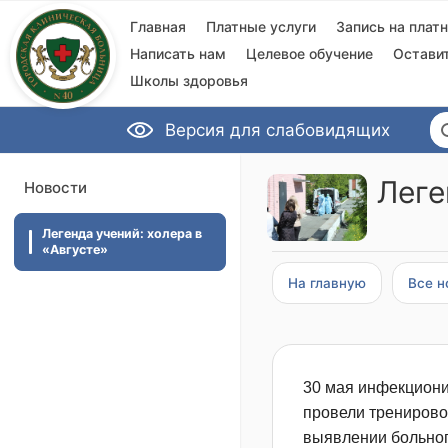
Главная
Платные услуги
Запись на плат
Написать нам
Целевое обучение
Остави
Школы здоровья
Версия для слабовидящих
Леге
Новости
Легенда учений: холера в
«Августе»
На главную
Все н
30 мая инфекциони
провели тренирово
выявлении больного