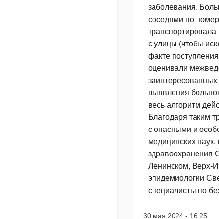
заболевания. Больн
соседями по номер
транспортировала 
с улицы (чтобы иск
факте поступления
оценивали межведо
заинтересованных 
выявления больног
весь алгоритм дей
Благодаря таким т
с опасными и особ
медицинских наук,
здравоохранения С
Ленинском, Верх-И
эпидемиологии Све
специалисты по бе
30 мая 2024 - 16:25