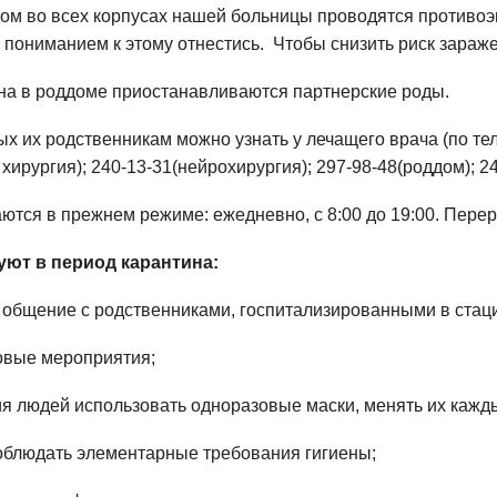
ном во всех корпусах нашей больницы проводятся противо
с пониманием к этому отнестись. Чтобы снизить риск зара
на в роддоме приостанавливаются партнерские роды.
ых их родственникам можно узнать у лечащего врача (по те
 хирургия); 240-13-31(нейрохирургия); 297-98-48(роддом); 
тся в прежнем режиме: ежедневно, с 8:00 до 19:00. Переры
ют в период карантина:
е общение с родственниками, госпитализированными в стац
овые мероприятия;
ия людей использовать одноразовые маски, менять их кажды
соблюдать элементарные требования гигиены;