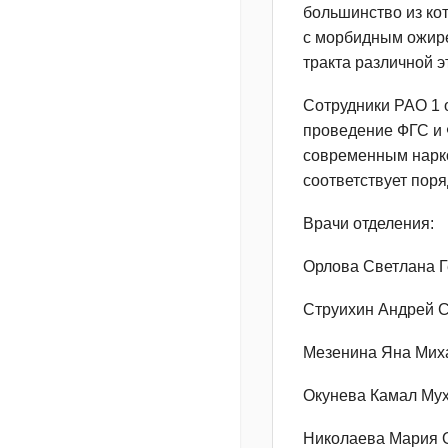
большинство из ко
с морбидным ожире
тракта различной э
Сотрудники РАО 1 
проведение ФГС и 
современным нарко
соответствует пор
Врачи отделения:
Орлова Светлана 
Струихин Андрей 
Мезенина Яна Мих
Окунева Камал Му
Николаева Мария 