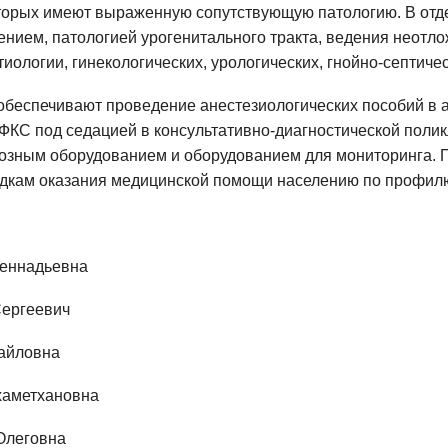
торых имеют выраженную сопутствующую патологию. В отд
нием, патологией урогенитального тракта, ведения неотл
тиологии, гинекологических, урологических, гнойно-септиче
обеспечивают проведение анестезиологических пособий в 
ФКС под седацией в консультативно-диагностической поли
зным оборудованием и оборудованием для мониторинга. П
ядкам оказания медицинской помощи населению по профил
Геннадьевна
Сергеевич
айловна
хаметхановна
Олеговна