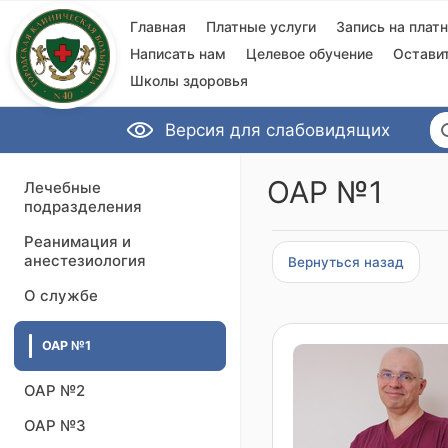
Главная
Платные услуги
Запись на плат
Написать нам
Целевое обучение
Остави
Школы здоровья
Версия для слабовидящих
ОАР №1
Лечебные
подразделения
Реанимация и
анестезиология
Вернуться назад
О службе
ОАР №1
ОАР №2
ОАР №3