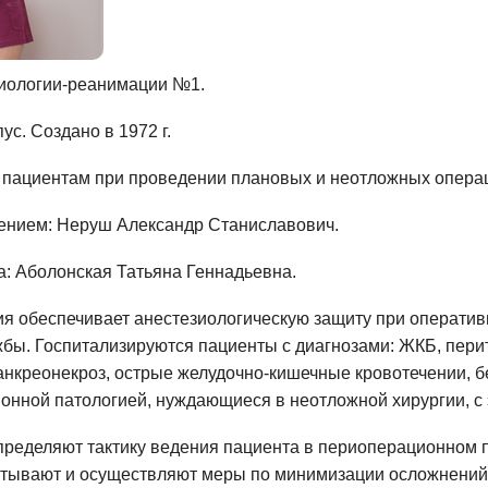
зиологии-реанимации №1.
ус. Создано в 1972 г.
пациентам при проведении плановых и неотложных операц
ением: Неруш Александр Станиславович.
: Аболонская Татьяна Геннадьевна.
ия обеспечивает анестезиологическую защиту при операт
жбы. Госпитализируются пациенты с диагнозами: ЖКБ, пери
анкреонекроз, острые желудочно-кишечные кровотечении, б
онной патологией, нуждающиеся в неотложной хирургии, с
пределяют тактику ведения пациента в периоперационном 
атывают и осуществляют меры по минимизации осложнений 