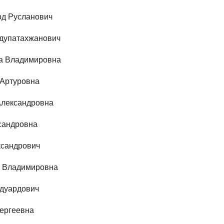
од Русланович
дупатахжанович
а Владимировна
 Артуровна
Александровна
сандровна
ксандрович
 Владимировна
дуардович
ергеевна