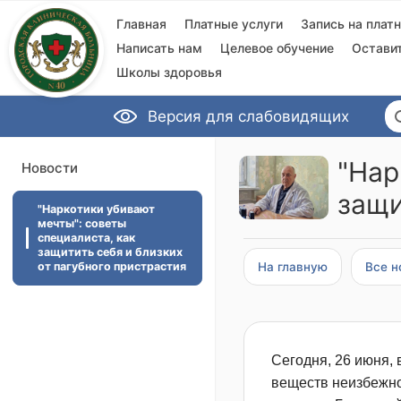
Главная
Платные услуги
Запись на плат
Написать нам
Целевое обучение
Остави
Школы здоровья
Версия для слабовидящих
"Нар
Новости
защи
"Наркотики убивают
мечты": советы
специалиста, как
защитить себя и близких
от пагубного пристрастия
На главную
Все н
Сегодня, 26 июня,
веществ неизбежно 