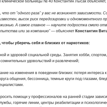
 клинической больницы № 40 Константин Лысак объясняет, ч
 что от "одного раза" у вас не возникнет зависимости.
известен, высок риск передозировки и одномоментного п
 жизнью. А самое главное — научите подростка смело о
опытства или за компанию"
— объясняет
Константин Вит
 чтобы уберечь себя и близких от наркотиков:
ной и здоровой социальной среды. Занятия хобби, спортом,
, сомнительных удовольствий и развлечений;
ние на изменения в поведении близких: потеря интереса 
круга общения, бессонница, темные круги под глазами, блед
пециалистами.
росить помощи у профессионалов на ранней стадии зависим
службы, горячие линии, центры реабилитации и психологич