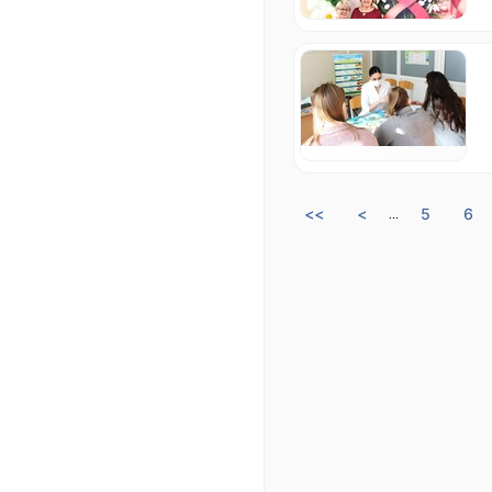
<<
<
5
6
...