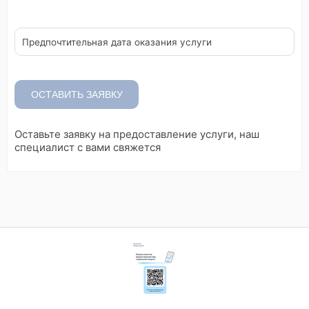
в
е
к
,
е
Предпочтительная дата оказания услуги
с
л
и
в
и
д
ОСТАВИТЬ ЗАЯВКУ
и
т
е
э
Оставьте заявку на предоставление услуги, наш
т
о
специалист с вами свяжется