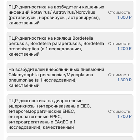
ПЦР-диагностика на возбудители кишечных
инфекций Rotavirus/ Astrovirus/Norovirus
Стоимость:
(ротавирусы, норовирусы, астровирусы),
1 600 ₽
качественный
ПЦР-диагностика на коклюш Bordetella
pertussis, Bordetella parapertussis, Bordetella
Стоимость:
bronchiseptica (в 1 исследовании),
1 200 ₽
качественный
На возбудителей внебольничных пневмоний
Chlamydophila pneumoniae/Mycoplasma
Стоимость:
pneumoniae (в 1 исследовании),
1 300 ₽
качественный
ПЦР-диагностика на диарогенные
эшерихиозы (энтероинвазивные EIEC,
энтерогеморрагические EHEC,
Стоимость:
энтеропатогенные EPEC,
1 700 ₽
энтероагрегативные EAgEC в 1
исследовании), качественный