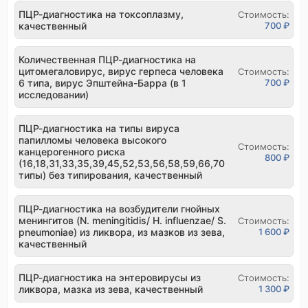
ПЦР-диагностика на токсоплазму,
Стоимость:
качественный
700 ₽
Количественная ПЦР-диагностика на
цитомегаловирус, вирус герпеса человека
Стоимость:
6 типа, вирус Эпштейна-Барра (в 1
700 ₽
исследовании)
ПЦР-диагностика на типы вируса
папилломы человека высокого
Стоимость:
канцерогенного риска
800 ₽
(16,18,31,33,35,39,45,52,53,56,58,59,66,70
типы) без типирования, качественный
ПЦР-диагностика на возбудители гнойных
менингитов (N. meningitidis/ H. influenzae/ S.
Стоимость:
pneumoniae) из ликвора, из мазков из зева,
1 600 ₽
качественный
ПЦР-диагностика на энтеровирусы из
Стоимость:
ликвора, мазка из зева, качественный
1 300 ₽