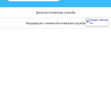
Диагностическая служба
Акушерско-гинекологическая служба
Амбулаторно-поликлиническая служба
Хирургическая служба
Терапевтическая служба
Инфекционная служба
Нейрохирургическая служба
Реанимация и анестезиология
Государственное автономное учреждение здравоохранения
Свердловской области
Городская клиническая больница № 40 город Екатеринбург