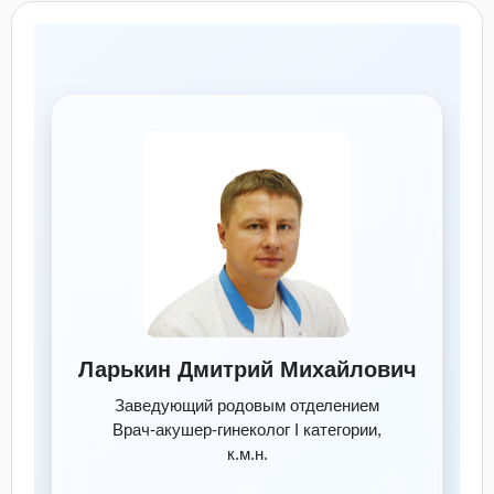
Ларькин Дмитрий Михайлович
Заведующий родовым отделением
Врач‑акушер‑гинеколог I категории,
к.м.н.