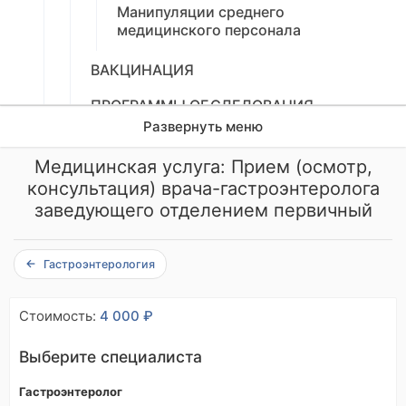
Манипуляции среднего
медицинского персонала
ВАКЦИНАЦИЯ
ПРОГРАММЫ ОБСЛЕДОВАНИЯ
Развернуть меню
ФИЗИОТЕРАПЕВТИЧЕСКИЕ ПРОЦЕДУРЫ
Медицинская услуга: Прием (осмотр,
АНЕСТЕЗИЯ В АМБУЛАТОРНЫХ
консультация) врача-гастроэнтеролога
УСЛОВИЯХ
заведующего отделением первичный
ДИАГНОСТИЧЕСКИЕ ИССЛЕДОВАНИЯ
Гастроэнтерология
ЛАБОРАТОРНЫЕ ИССЛЕДОВАНИЯ
УСЛУГИ ЦЕНТРА ПРОФПАТОЛОГИИ
Стоимость:
4 000 ₽
Выберите специалиста
Гастроэнтеролог