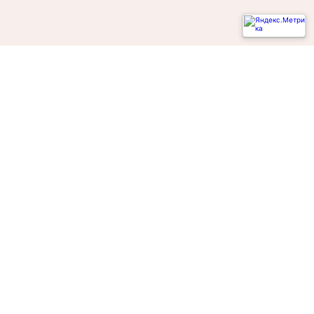
Не смогли записаться к врачу?
Написать о проблеме
Диагностическая служба
Акушерско-гинекологическая служба
Амбулаторно-поликлиническая служба
Хирургическая служба