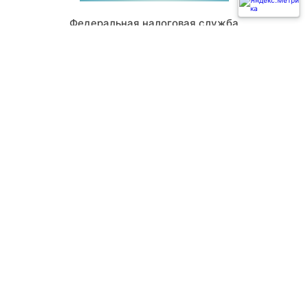
Федеральная налоговая служба
Независимая оценка качества условий оказания
услуг медицинскими организациями
Решаем вместе