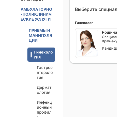
Выберите специа
АМБУЛАТОРНО
-ПОЛИКЛИНИЧ
ЕСКИЕ УСЛУГИ
Гинеколог
ПРИЕМЫ И
Рощина
МАНИПУЛЯ
Специал
ЦИИ
Врач-ак
Кандид
Гинеколо
гия
Гастроэ
нтероло
гия
Дермат
ология
Инфекц
ионный
профил