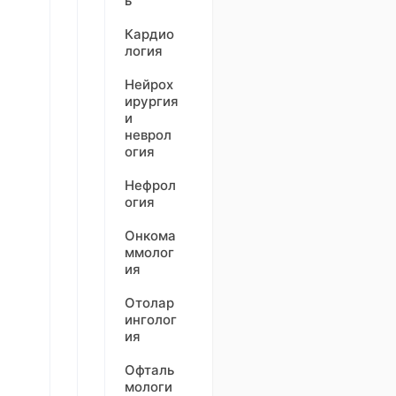
ь
Кардио
логия
Нейрох
ирургия
и
неврол
огия
Нефрол
огия
Онкома
ммолог
ия
Отолар
инголог
ия
Офталь
мологи