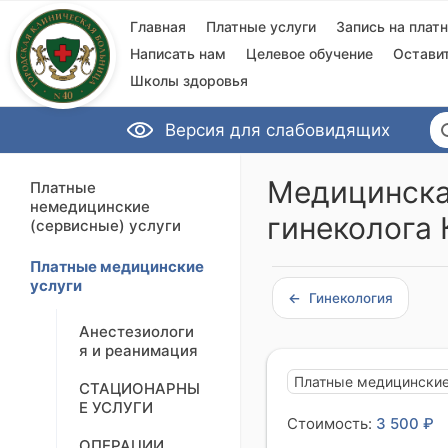
Главная
Платные услуги
Запись на плат
Написать нам
Целевое обучение
Остави
Школы здоровья
Версия для слабовидящих
Медицинская
Платные
немедицинские
гинеколога
(сервисные) услуги
Платные медицинские
услуги
Гинекология
Анестезиологи
я и реанимация
Платные медицинские
СТАЦИОНАРНЫ
Е УСЛУГИ
Стоимость:
3 500 ₽
ОПЕРАЦИИ