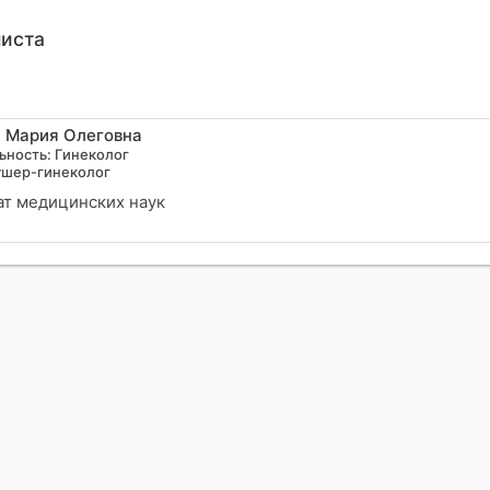
листа
 Мария Олеговна
ьность: Гинеколог
ушер-гинеколог
ат медицинских наук