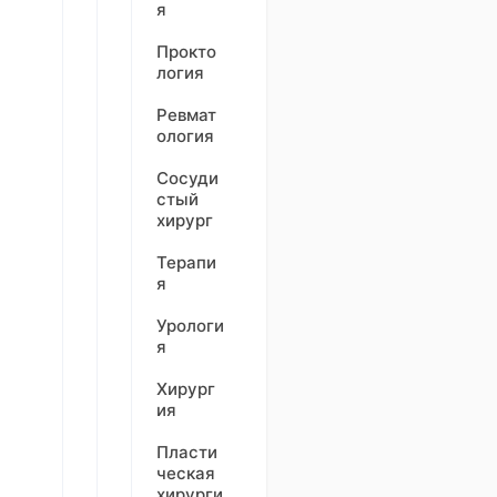
я
Прокто
логия
Ревмат
ология
Сосуди
стый
хирург
Терапи
я
Урологи
я
Хирург
ия
Пласти
ческая
хирурги