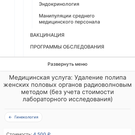
Эндокринология
Манипуляции среднего
медицинского персонала
ВАКЦИНАЦИЯ
ПРОГРАММЫ ОБСЛЕДОВАНИЯ
ФИЗИОТЕРАПЕВТИЧЕСКИЕ ПРОЦЕДУРЫ
Развернуть меню
АНЕСТЕЗИЯ В АМБУЛАТОРНЫХ
УСЛОВИЯХ
Медицинская услуга: Удаление полипа
женских половых органов радиоволновым
ДИАГНОСТИЧЕСКИЕ ИССЛЕДОВАНИЯ
методом (без учета стоимости
лабораторного исследования)
ЛАБОРАТОРНЫЕ ИССЛЕДОВАНИЯ
УСЛУГИ ЦЕНТРА ПРОФПАТОЛОГИИ
Гинекология
Стоимость:
4 500 ₽