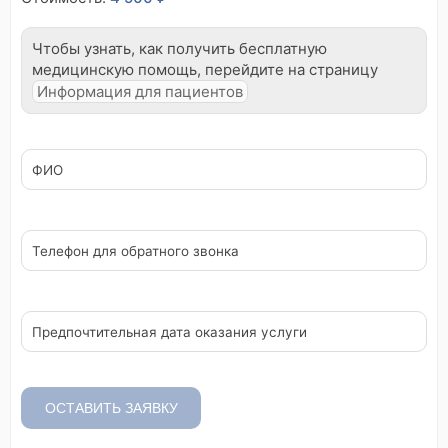
Чтобы узнать, как получить бесплатную
медицинскую помощь, перейдите на страницу
Информация для пациентов
В
ФИО
ы
н
е
ч
е
л
Телефон для обратного звонка
о
в
е
к
,
е
Предпочтительная дата оказания услуги
с
л
и
в
и
д
ОСТАВИТЬ ЗАЯВКУ
и
т
е