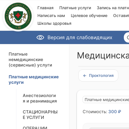
Главная
Платные услуги
Запись на плат
Написать нам
Целевое обучение
Остави
Школы здоровья
Версия для слабовидящих
Медицинска
Платные
немедицинские
(сервисные) услуги
Проктология
Платные медицинские
услуги
Анестезиологи
Платные медицинские
я и реанимация
Стоимость:
300 ₽
СТАЦИОНАРНЫ
Е УСЛУГИ
ОПЕРАЦИИ