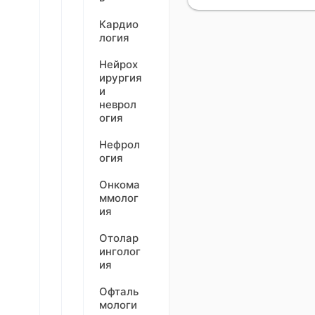
Кардио
логия
Нейрох
ирургия
и
неврол
огия
Нефрол
огия
Онкома
ммолог
ия
Отолар
инголог
ия
Офталь
мологи