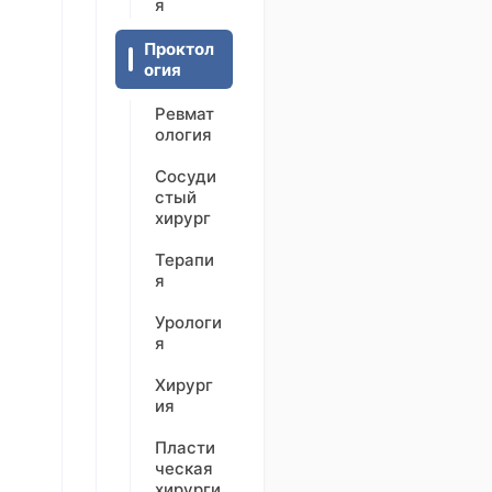
я
Проктол
огия
Ревмат
ология
Сосуди
стый
хирург
Терапи
я
Урологи
я
Хирург
ия
Пласти
ческая
хирурги