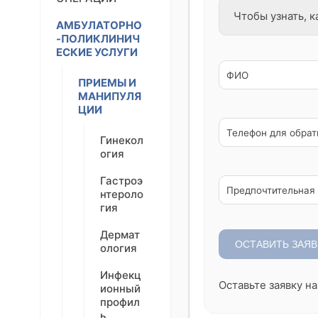
Чтобы узнать, 
АМБУЛАТОРНО
-ПОЛИКЛИНИЧ
ЕСКИЕ УСЛУГИ
ФИО
ПРИЕМЫ И
МАНИПУЛЯ
ЦИИ
Телефон для обрат
Гинекол
огия
Гастроэ
Предпочтительная 
нтероло
гия
Дермат
ОСТАВИТЬ ЗАЯВ
ология
Инфекц
Оставьте заявку н
ионный
профил
ь