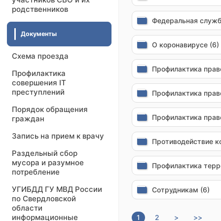
родственников
Федеральная служба
Документы
О коронавирусе (6)
Схема проезда
Профилактика прав
Профилактика
совершения IT
преступлений
Профилактика прав
Порядок обращения
Профилактика прав
граждан
Запись на прием к врачу
Противодействие к
Раздельный сбор
мусора и разумное
Профилактика терро
потребление
УГИБДД ГУ МВД России
Сотрудникам (6)
по Свердловской
области
информационные
1
2
>
>>