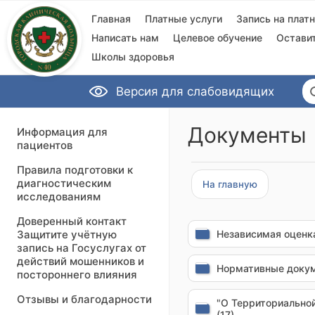
Главная
Платные услуги
Запись на плат
Написать нам
Целевое обучение
Остави
Школы здоровья
Версия для слабовидящих
Документы
Информация для
пациентов
Правила подготовки к
диагностическим
На главную
исследованиям
Доверенный контакт
Защитите учётную
Независимая оценка
запись на Госуслугах от
действий мошенников и
Нормативные докум
постороннего влияния
Отзывы и благодарности
"О Территориально
(17)