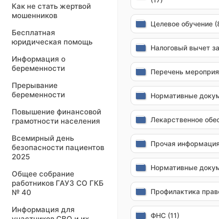
Как не стать жертвой
мошенников
Целевое обучение (
Бесплатная
юридическая помощь
Налоговый вычет за
Информация о
беременности
Перечень мероприя
Прерывание
беременности
Нормативные докум
Повышение финансовой
Лекарственное обес
грамотности населения
Всемирный день
Прочая информация
безопасности пациентов
2025
Нормативные докум
Общее собрание
работников ГАУЗ СО ГКБ
Профилактика право
№ 40
Информация для
ФНС (11)
участников СВО и их