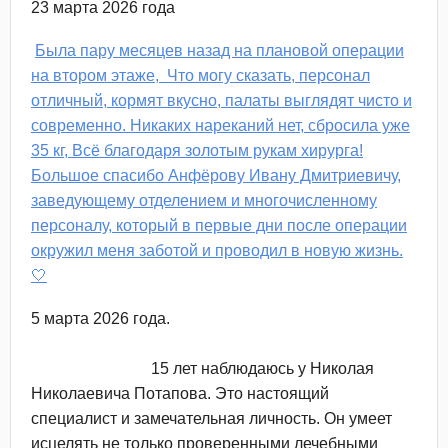
23 марта 2026 года
Была пару месяцев назад на плановой операции
на втором этаже, Что могу сказать, персонал
отличный, кормят вкусно, палаты выглядят чисто и
современно. Никаких нареканий нет, сбросила уже
35 кг, Всё благодаря золотым рукам хирурга!
Большое спасибо Анфёрову Ивану Дмитриевичу,
заведующему отделением и многочисленному
персоналу, который в первые дни после операции
окружил меня заботой и проводил в новую жизнь.
🤍
5 марта 2026 года.
15 лет наблюдаюсь у Николая
Николаевича Потапова. Это настоящий
специалист и замечательная личность. Он умеет
исцелять не только проверенными лечебными